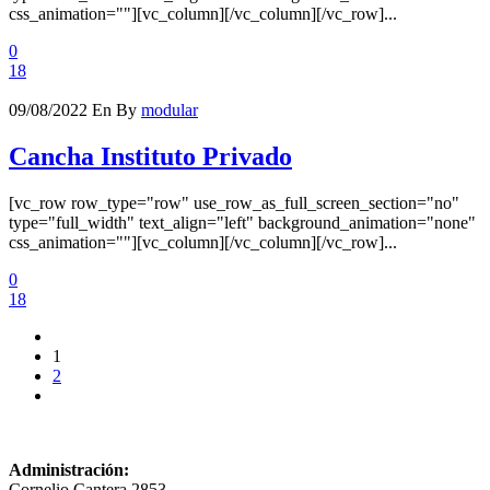
css_animation=""][vc_column][/vc_column][/vc_row]...
0
18
09/08/2022
En
By
modular
Cancha Instituto Privado
[vc_row row_type="row" use_row_as_full_screen_section="no"
type="full_width" text_align="left" background_animation="none"
css_animation=""][vc_column][/vc_column][/vc_row]...
0
18
1
2
Administración:
Cornelio Cantera 2853