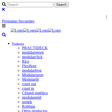
Diseño e innovación en revestimientos modulares
|
Preguntas frecuentes
Productos
PRACTIDECK
modulargreen
modularclick
Rice
Flexfloor
modularfrog
Modularsport
Modularfit
court out
court in
Césped sintético
modulargrid
protek
Robbins
Otros productos