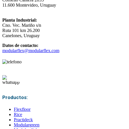
11.600 Montevideo, Uruguay
Planta Industrial:
Cno. Vec. Mariño s/n
Ruta 101 km 26.200
Canelones, Uruguay
Datos de contacto:
modularflex@modularflex.com
+598 2487 0487
096 621 668
097 411 412
Productos:
Flexfloor
Rice
Practideck
Modulargreen