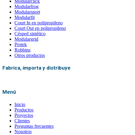
Modularclick
Modularfrog
Modularsport
Modularfit
Court In en polipropileno
Court Out en polipropileno
Césped sintético
Modulargrid
Protek
Robbins
Otros productos
Fabrica, importa y distribuye
Menú
Inicio
Productos
Proyectos
Clientes
Preguntas frecuentes
Nosotros