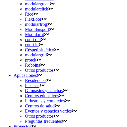
modulargreen
modularclick
Rice
Flexfloor
modularfrog
Modularsport
Modularfit
court out
court in
Césped sintético
modulargrid
protek
Robbins
Otros productos
Aplicaciones
Residencias
Piscinas
Gimnasios y canchas
Centros educativos
Industrias y comercios
Centros de salud
Eventos y espacios verdes
Otros productos
Preguntas frecuentes
Proyectos