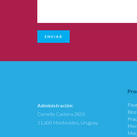
Pro
Flex
Administración:
Rice
Cornelio Cantera 2853
Prac
11.600 Montevideo, Uruguay
Mod
Modu