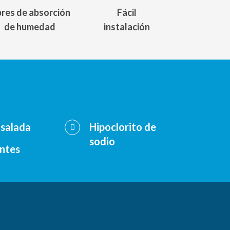
bres de absorción
Fácil
de humedad
instalación
salada
Hipoclorito de
sodio
ntes