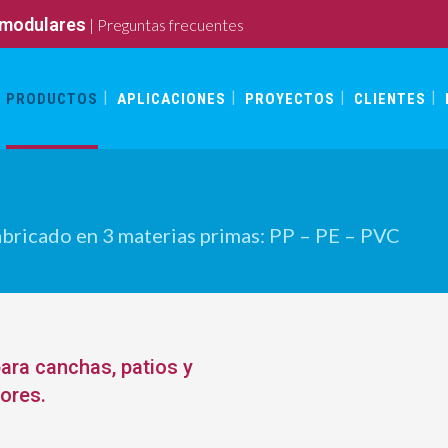
 modulares
|
Preguntas frecuentes
PRODUCTOS
APLICACIONES
PROYECTOS
CLIENTES
bricado en 3 materias primas: PP – PE – PVC
para canchas, patios y
iores.