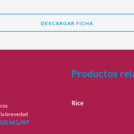
DESCARGAR FICHA
Productos re
Rice
tros
 la brevedad
621 667
,
097