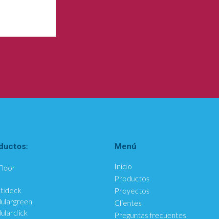
ductos:
Menú
Inicio
floor
Productos
tideck
Proyectos
ulargreen
Clientes
larclick
Preguntas frecuentes