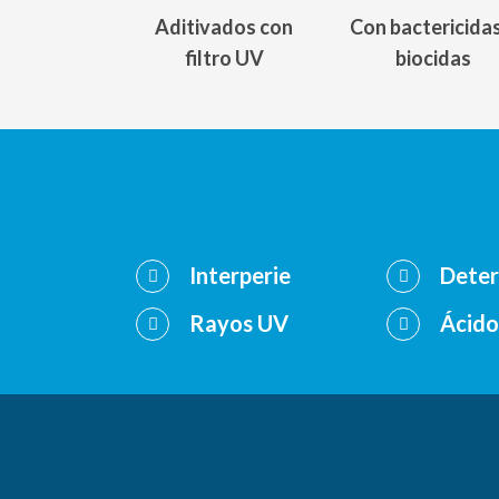
Aditivados con
Con bactericidas
filtro UV
biocidas
Interperie
Deter
Rayos UV
Ácido