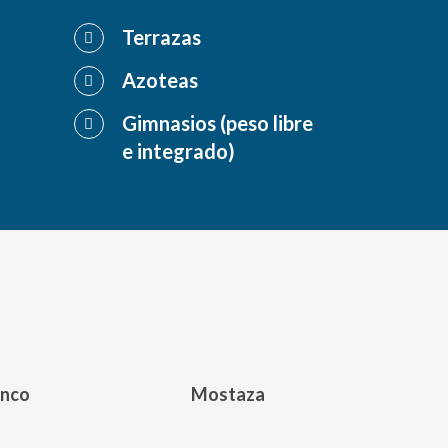
Terrazas
Azoteas
Gimnasios (peso libre
e integrado)
anco
Mostaza