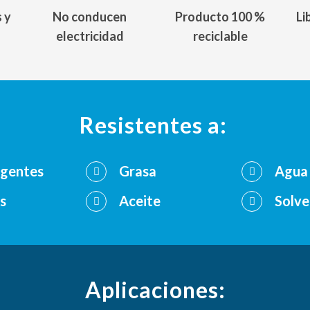
 y
No conducen
Producto 100 %
Li
electricidad
reciclable
Resistentes a:
gentes
Grasa
Agua 
s
Aceite
Solve
Aplicaciones: