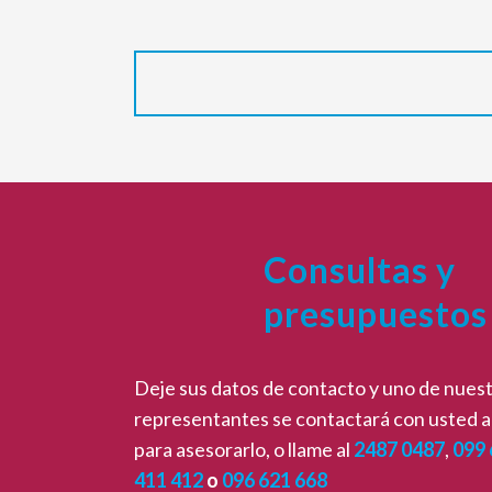
Consultas y
presupuestos
Deje sus datos de contacto y uno de nues
representantes se contactará con usted a
para asesorarlo, o llame al
2487 0487
,
099 
411 412
o
096 621 668