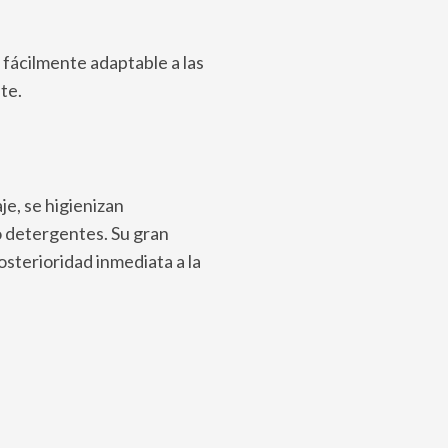
 fácilmente adaptable a las
te.
je, se higienizan
o detergentes. Su gran
sterioridad inmediata a la