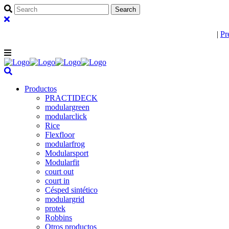
Diseño e innovación en revestimientos modulares
|
Pr
Productos
PRACTIDECK
modulargreen
modularclick
Rice
Flexfloor
modularfrog
Modularsport
Modularfit
court out
court in
Césped sintético
modulargrid
protek
Robbins
Otros productos