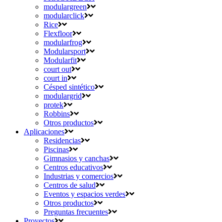
modulargreen
modularclick
Rice
Flexfloor
modularfrog
Modularsport
Modularfit
court out
court in
Césped sintético
modulargrid
protek
Robbins
Otros productos
Aplicaciones
Residencias
Piscinas
Gimnasios y canchas
Centros educativos
Industrias y comercios
Centros de salud
Eventos y espacios verdes
Otros productos
Preguntas frecuentes
Proyectos