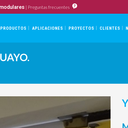
 modulares
|
Preguntas frecuentes
PRODUCTOS
APLICACIONES
PROYECTOS
CLIENTES
UAYO.
Y
M