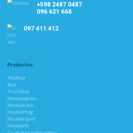
+598 2487 0487
096 621 668
097 411 412
Productos:
Flexfloor
Rice
Practideck
Modulargreen
Modularclick
Modularfrog
Modularsport
Modularfit
Court In en polipropileno