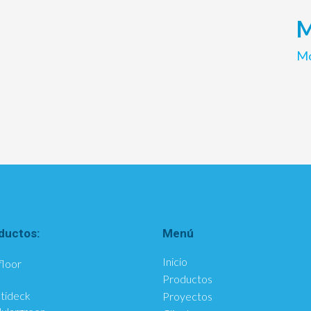
M
Mo
ductos:
Menú
Inicio
floor
Productos
tideck
Proyectos