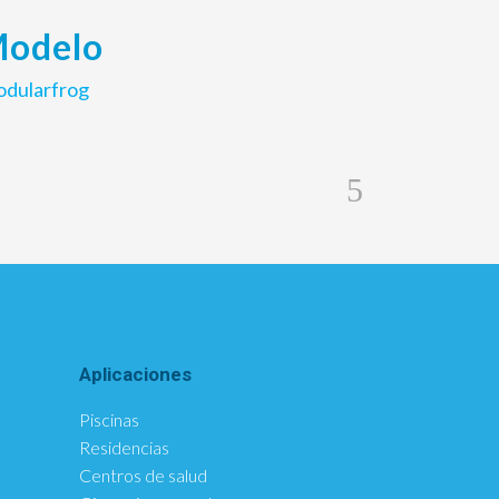
odelo
dularfrog
Aplicaciones
Piscinas
Residencias
Centros de salud