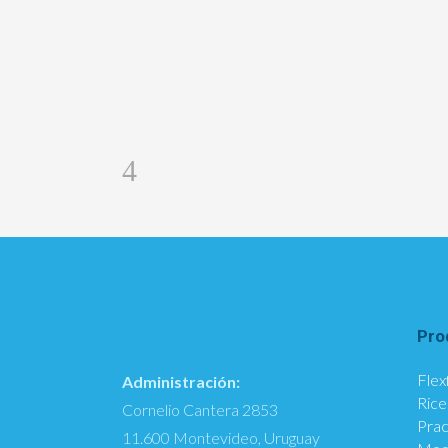
Pro
Flex
Administración:
Rice
Cornelio Cantera 2853
Prac
11.600 Montevideo, Uruguay