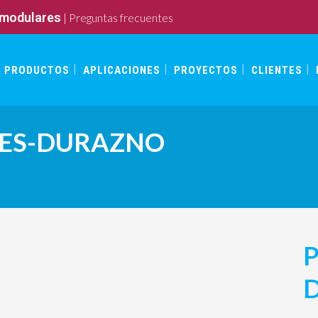
 modulares
|
Preguntas frecuentes
PRODUCTOS
APLICACIONES
PROYECTOS
CLIENTES
TES-DURAZNO
P
D