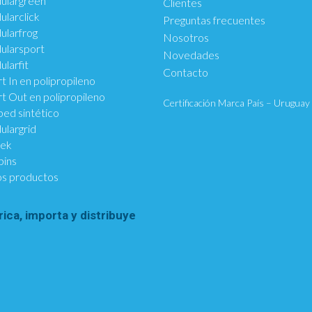
ulargreen
Clientes
larclick
Preguntas frecuentes
larfrog
Nosotros
ularsport
Novedades
larfit
Contacto
t In en polipropileno
t Out en polipropileno
Certificación Marca País – Uruguay
ed sintético
largrid
tek
bins
s productos
rica, importa y distribuye