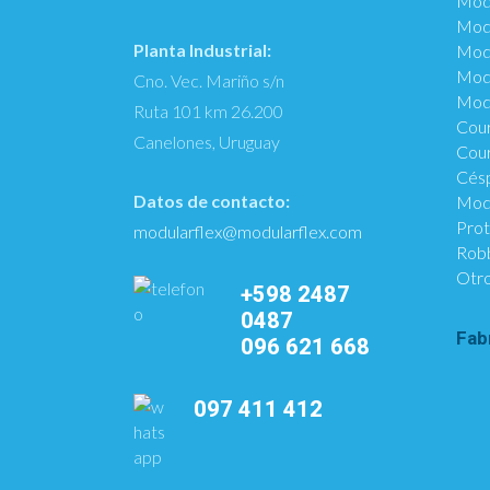
Mod
Modu
Planta Industrial:
Modu
Mod
Cno. Vec. Mariño s/n
Modu
Ruta 101 km 26.200
Cour
Canelones, Uruguay
Cour
Césp
Datos de contacto:
Modu
Pro
modularflex@modularflex.com
Rob
Otro
+598 2487
0487
Fab
096 621 668
097 411 412